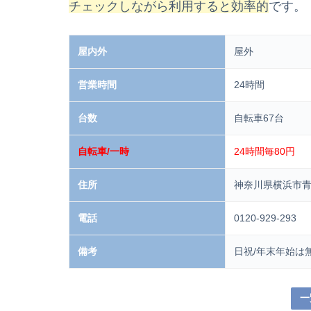
チェックしながら利用すると効率的
です。
屋内外
屋外
営業時間
24時間
台数
自転車67台
自転車/一時
24時間毎80円
住所
神奈川県横浜市青
電話
0120-929-293
備考
日祝/年末年始は
一