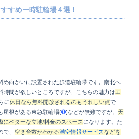
おすすめ一時駐輪場４選！
斜め向かいに設置された歩道駐輪帯です。南北へ
料時間が欲しいところですが、こちらの魅力は
エ
らに
休日なら無料開放されるのもうれしい点
で
も屋根がある東急駐輪場(
➊
)などが無難ですが、
天
際にベターな立地/料金のスペース
になります。た
ので、
空き台数がわかる
満空情報サービス
などを