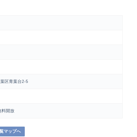
葉区青葉台2-5
無料開放
覧マップへ