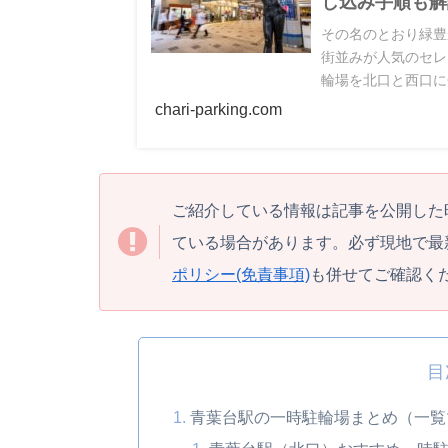
し込み手順も解
その名のとおり緑豊
街並みが人気のセレ
輪場を北口と西口に
比較･ワンポイント
chari-parking.com
ますので、ぜひ参考
ご紹介している情報は記事を公開した
ている場合があります。必ず現地で最
ポリシー(免責事項)
も併せてご確認く
目
青葉台駅の一時駐輪場まとめ（一覧マッ