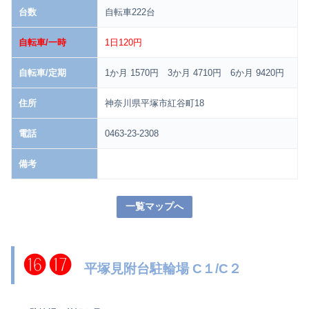
台数
自転車222台
自転車/一時
1日120円
自転車/定期
1か月 1570円 3か月 4710円 6か月 9420円
住所
神奈川県平塚市紅谷町18
電話
0463-23-2308
備考
一覧マップへ
⓰
⓱
平塚見附台駐輪場 C１/C２