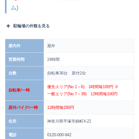
ム)
駐輪場の外観を見る
屋内外
屋外
営業時間
24時間
台数
自転車36台 原付2台
優先エリア(No.1～6) 1時間毎100円 ※
自転車/一時
一般エリア(No.7～39) 12時間毎100円
原付バイク/一時
12時間毎200円
住所
神奈川県平塚市錦町4-22
電話
0120-000-942