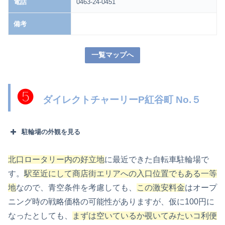
電話
0463-24-0451
備考
一覧マップへ
❺
ダイレクトチャーリーP紅谷町 No.５
駐輪場の外観を見る
北口ロータリー内の好立地
に最近できた自転車駐輪場で
す。
駅至近にして商店街エリアへの入口位置でもある一等
地
なので、青空条件を考慮しても、
この激安料金
はオープ
ニング時の戦略価格の可能性がありますが、仮に100円に
なったとしても、
まずは空いているか覗いてみたい
コ利便