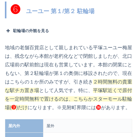
❻
ユーユー 第１/第２ 駐輪場
駐輪場の外観を見る
地域の老舗百貨店として親しまれている平塚ユーユー梅屋
は、残念ながら本館が老朽化などで閉館しましたが、北口
広場前の駅前館は現在も営業しています。本館の閉業にと
もない、第２駐輪場が第１の奥側に移設されたので、現在
はこちらの１か所のみですが、引き続き
２時間無料の貴重
な駅チカ置き場
として人気です。特に、
平塚駅近くで原付
を一定時間無料で置けるのは、こちらかスターモール駐輪
場(
❾
)だけ
になります。
※見附町界隈には
⓰
があります。
屋内外
屋外