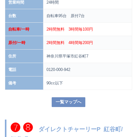
営業時間
24時間
台数
自転車95台 原付7台
自転車/一時
2時間無料 3時間毎100円
原付/一時
2時間無料 4時間毎200円
住所
神奈川県平塚市紅谷町7
電話
0120-000-942
備考
90cc以下
一覧マップへ
❼ ❽
ダイレクトチャーリーP 紅谷町/