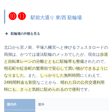
❿
⓫
駅前大通り 東/西 駐輪場
駐輪場の外観を見る
北口から宮ノ前、平塚八幡宮へと伸びるフェスタロードの
両側は、かつては違法駐輪のメッカでしたが、現在は
歩道
と自転車レーンの分離とともに駐輪帯も整備
されたので、
明石町や紅谷町の繁華街で安心して買い物が
できるように
なりました
。また、
しっかりした無料時間
にくわえて、
24時間料金も割安
なことから、
晴れた日の公共交通利用
時にも、さっと気軽に駐められるので便利
です。
屋内外
屋外