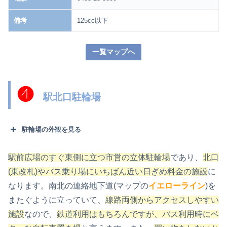
備考
125cc以下
一覧マップへ
❹
駅北口駐輪場
駐輪場の外観を見る
駅前広場のすぐ東側に立つ市営の立体駐輪場
であり、
北口
(東改札)やバス乗り場にいちばん近い日ぎめ料金の施設
に
なります。南北の連絡地下道(マップの
イエローライン
)を
またぐように立っていて、
線路両側からアクセスしやすい
施設
なので、
鉄道利用はもちろんですが、バス利用時にベ