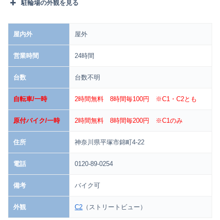
駐輪場の外観を見る
⓰
屋内外
屋外
営業時間
24時間
台数
台数不明
自転車/一時
2時間無料 8時間毎100円 ※C1・C2とも
原付バイク/一時
2時間無料 8時間毎200円 ※C1のみ
住所
神奈川県平塚市錦町4-22
電話
0120-89-0254
備考
バイク可
外観
C2
（ストリートビュー）