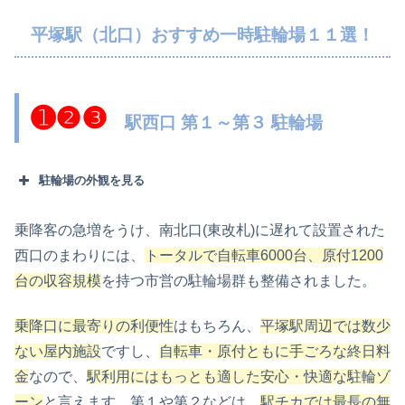
平塚駅（北口）おすすめ一時駐輪場１１選！
➊❷❸
駅西口 第１～第３ 駐輪場
駐輪場の外観を見る
乗降客の急増をうけ、南北口(東改札)に遅れて設置された
西口のまわりには、
トータルで自転車6000台、原付1200
台の収容規模
を持つ市営の駐輪場群も整備されました。
乗降口に最寄りの利便性
はもちろん、
平塚駅周辺では数少
ない屋内施設
ですし、
自転車・原付ともに手ごろな終日料
金
なので、
駅利用にはもっとも適した安心・快適な駐輪ゾ
ーン
と言えます。第１や第２などは、
駅チカでは最長の無