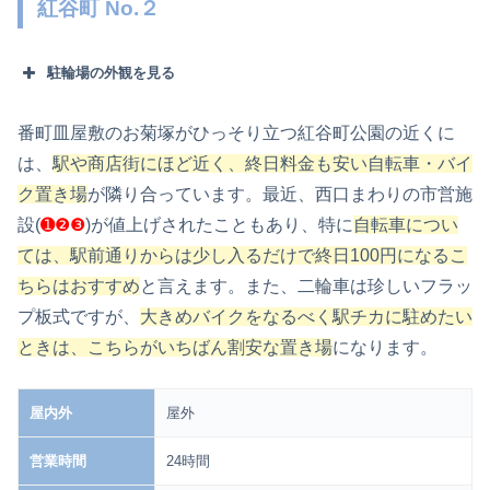
紅谷町 No.２
駐輪場の外観を見る
❼
番町皿屋敷のお菊塚がひっそり立つ紅谷町公園の近くに
は、
駅や商店街にほど近く、終日料金も安い
自転車・バイ
❽
ク置き場
が隣り合っています。最近、西口まわりの市営施
設(
➊❷❸
)が値上げされたこともあり、特に
自転車につい
ては、駅前通りからは少し入るだけで終日100円になるこ
ちらはおすすめ
と言えます。また、二輪車は珍しいフラッ
プ板式ですが、
大きめバイクをなるべく駅チカに駐めたい
ときは、こちらがいちばん割安な置き場
になります。
屋内外
屋外
営業時間
24時間