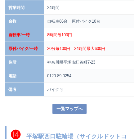
営業時間
24時間
台数
自転車86台 原付バイク10台
自転車/一時
8時間毎100円
原付バイク/一時
20分毎100円
24時間最大600円
住所
神奈川県平塚市紅谷町7-23
電話
0120-89-0254
備考
バイク可
一覧マップへ
⓮
平塚駅西口駐輪場（サイクルドットコ