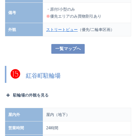
・原付/小型のみ
備考
※
優先エリアのみ買物割引あり
外観
ストリートビュー
（優先/二輪車区画）
一覧マップへ
⓯
紅谷町駐輪場
駐輪場の外観を見る
屋内外
屋内（地下）
営業時間
24時間