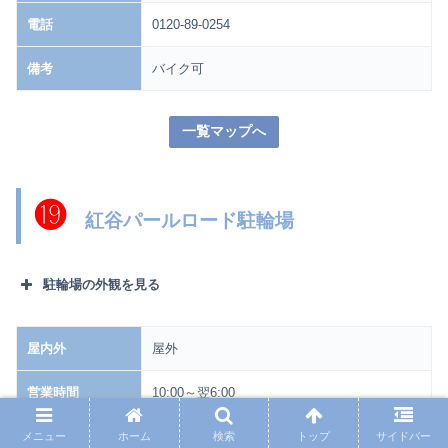
電話
0120-89-0254
備考
バイク可
一覧マップへ
⓳
紅谷パールロード駐輪場
駐輪場の外観を見る
屋内外
屋外
営業時間
10:00～翌6:00
台数
自転車150台
メニュー
ホーム
検索
トップ
サイドバー