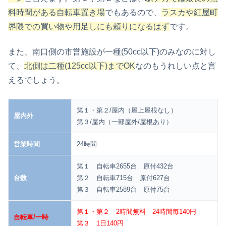
料時間がある自転車置き場
でもあるので、
ラスカや紅屋町
界隈での買い物や用足しにも頼りになるはず
です。
また、南口側の市営施設が一種(50cc以下)のみなのに対し
て、
北側は二種(125cc以下)までOK
なのもうれしい点と言
えるでしょう。
第１・第２/屋内（屋上屋根なし）
屋内外
第３/屋内（一部屋外/屋根あり）
営業時間
24時間
第１ 自転車2655台 原付432台
台数
第２ 自転車715台 原付627台
第３ 自転車2589台 原付75台
第１・第２ 2時間無料 24時間毎140円
自転車/一時
第３ 1日140円