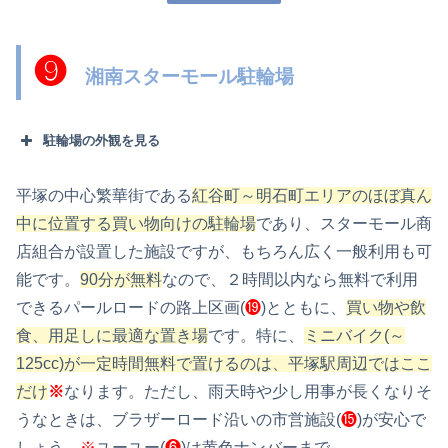
❾
湘南スターモール駐輪場
駐輪場の外観を見る
平塚の中心繁華街である
紅谷町～明石町エリアのほぼ真ん
中に位置する買い物向けの駐輪場
であり、スターモール商
店組合が設置した施設ですが、もちろん広く一般利用も可
能です。
90分が無料
なので、２時間以内なら無料で利用
できるパールロードの路上区画(
⓳
)とともに、
買い物や飲
食、用足しに最適な置き場
です。特に、
ミニバイク(～
125cc)が一定時間無料で置けるのは、平塚駅周辺ではここ
だけ
※
なります。ただし、雨天時や少し用事が長くなりそ
うなときは、ブラザーロード沿いの市営施設(
⓯
)が安心で
しょう。
※
ユーユー(
❻
)は黄色ナンバーまで