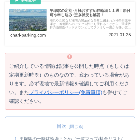
平塚駅の定期･月極おすすめ駐輪場１１選！原付
可や申し込み･空き状況も解説！
海浜や丘陵など湘南の開放的な自然に囲まれた神奈川県平
塚は、首都圏へのアクセス性にも優れることから、環境抜
群の通勤圏ベッドタウンとしてファミリー層から熱い支持
を集める平塚駅周辺のおすすめ定期駐輪場を北口･南口に
2021.01.25
chari-parking.com
分けて紹介します。各駐輪場の紹介から料金比較･ワンポ
イント情報まで地図や表・写真で分かりやすくお届けして
いきますので、ぜひ参考にしてみてください。
ご紹介している情報は記事を公開した時点（もしくは
定期更新時※）のものなので、変わっている場合があ
ります。必ず現地で最新情報を確認してご利用くださ
い。また
プライバシーポリシー(免責事項)
も併せてご
確認ください。
目次
平塚駅の一時駐輪場まとめ（一覧マップ/料金リスト/