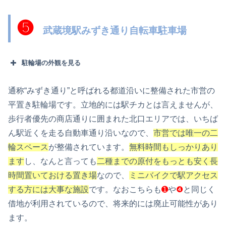
❺
武蔵境駅みずき通り自転車駐車場
駐輪場の外観を見る
通称“みずき通り”と呼ばれる都道沿いに整備された市営の
平置き駐輪場です。立地的には駅チカとは言えませんが、
歩行者優先の商店通りに囲まれた北口エリアでは、いちば
ん駅近くを走る自動車通り沿いなので、
市営では唯一の二
輪スペース
が整備されています。
無料時間もしっかりあり
ます
し、なんと言っても
二種までの原付をもっとも安く長
時間置いておける置き場
なので、
ミニバイクで駅アクセス
する方には大事な施設
です。なおこちらも
➊
や
❹
と同じく
借地が利用されているので、将来的には廃止可能性があり
ます。