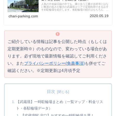
人気の中央線沿線の中でも、隣り合う三鷹や吉祥寺にはな
い敷居の低さが魅力の武蔵境エリアで定期利用できるおす
すめ駐輪場を紹介します。各駐輪場の紹介はもちろん、料
金比較からワンポイント情報まで地図屋表・写真で分かり
2020.05.19
chari-parking.com
やすくお届けしていきますので、ぜひ参考にしてみてくだ
さい。
ご紹介している情報は記事を公開した時点（もしくは
定期更新時※）のものなので、変わっている場合があ
ります。必ず現地で最新情報を確認してご利用くださ
い。また
プライバシーポリシー(免責事項)
も併せてご
確認ください。※定期更新は4月頃予定
目次
【武蔵境】一時駐輪場まとめ（一覧マップ・料金リス
ト・各駐輪場データ）
【武蔵境駅 北口】おすすめ一時駐輪場５選！