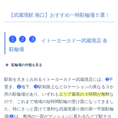
【武蔵境駅 南口】おすすめ一時駐輪場５選！
➊ ❷ ❸
イトーヨーカドー武蔵境店 各
駐輪場
駐輪場の外観を見る
➊
駅前を大きく占めるイトーヨーカドー武蔵境店には、
➊
平
置き、
❷
地下、
❸
駅前路上などロケーションの異なる３か
❷
所の駐輪場があり、いずれも
エリア最長の３時間が無料
な
ので、これまで地域の短時間駐輪の受け皿になってきまし
❸
た。特にさっと置けて便利な武蔵境通り側の第一平面駐輪
場(
➊
)は、敷地の一部がマンションに変わるなどで駅チカ