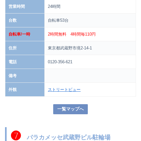
営業時間
24時間
台数
自転車53台
自転車/一時
2時間無料 4時間毎110円
住所
東京都武蔵野市境2-14-1
電話
0120-356-621
備考
外観
ストリートビュー
一覧マップへ
❼
パラカメッセ武蔵野ビル駐輪場