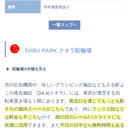
備考
市外者割増あり
一覧マップへ
❸
TOBU PARK クオラ駐輪場
駐輪場の外観を見る
市の出先機関や、珍しいグランピング施設なども入る駅よ
この複合施設「QuLa(クオラ)」には、東武が運営する自
転車置き場も１階にあります。
南北口を通じてもっとも駅
チカの屋内スペースがこちら
であり、特に
ラック上段など
は料金も手ごろ
なので、
雨
の日のレール/バスライドにも
快適に活用
できます。また
平日の日中なら無料時間もある