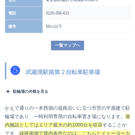
電話
0120-356-621
備考
50cc以下
一覧マップへ
❺
武蔵境駅南第２自転車駐車場
駐輪場の外観を見る
かえで通りの一本西側の道路沿いに立つ市営の平屋建て駐
輪場であり、一時利用専用の自転車置き場になります。
屋
内施設としてはエリア最大の約1000台を収容
することが
でき、
線路南側で屋内条件なのは、こちらとイトーヨーカ