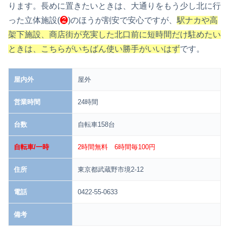
ります。長めに置きたいときは、大通りをもう少し北に行
った立体施設(
❷
)のほうが割安で安心ですが、
駅ナカや高
架下施設、商店街が充実した北口前に短時間だけ駐めたい
ときは、こちらがいちばん使い勝手がいいはず
です。
屋内外
屋外
営業時間
24時間
台数
自転車158台
自転車/一時
2時間無料 6時間毎100円
住所
東京都武蔵野市境2-12
電話
0422-55-0633
備考