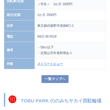
自転車/定期
＜学生＞ 1か月 1600円
原付/定期
1か月 2500円
住所
東京都武蔵野市境南町1-1
電話
0422-36-5518
・50cc以下
備考
・定期は市外者割増あり
外観
ストリートビュー
一覧マップへ
❿
TOBU PARK ののみちサカイ西駐輪場