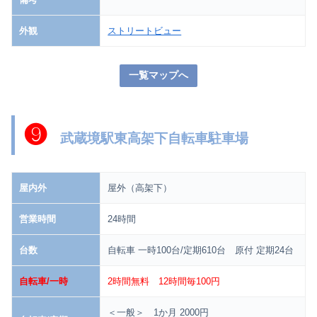
外観
ストリートビュー
一覧マップへ
❾
武蔵境駅東高架下自転車駐車場
屋内外
屋外（高架下）
営業時間
24時間
台数
自転車 一時100台/定期610台 原付 定期24台
自転車/一時
2時間無料 12時間毎100円
＜一般＞ 1か月 2000円