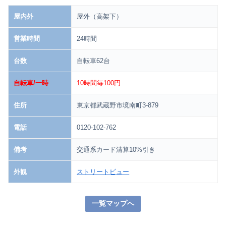
屋内外
屋外（高架下）
営業時間
24時間
台数
自転車62台
自転車/一時
10時間毎100円
住所
東京都武蔵野市境南町3-879
電話
0120-102-762
備考
交通系カード清算10%引き
外観
ストリートビュー
一覧マップへ