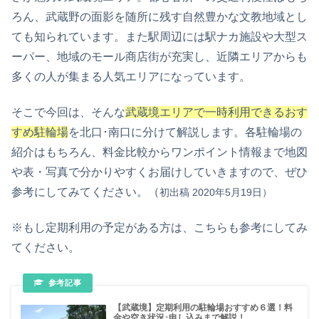
ろん、武蔵野の面影を随所に残す自然豊かな文教地域とし
ても知られています。また駅周辺には駅ナカ施設や大型ス
ーパー、地域のモール商店街が充実し、近隣エリアからも
多くの人が集まる人気エリアになっています。
そこで今回は、そんな
武蔵境エリアで一時利用できるおす
すめ駐輪場
を北口･南口に分けて解説します。各駐輪場の
紹介はもちろん、料金比較からワンポイント情報まで地図
や表・写真で分かりやすくお届けしていきますので、ぜひ
参考にしてみてください。（
初出稿 2020年5月19
日）
※もし定期利用の予定がある方は、こちらも参考にしてみ
てください。
【武蔵境】定期利用の駐輪場おすすめ６選！料
金や空き状況･申し込みまで解説！