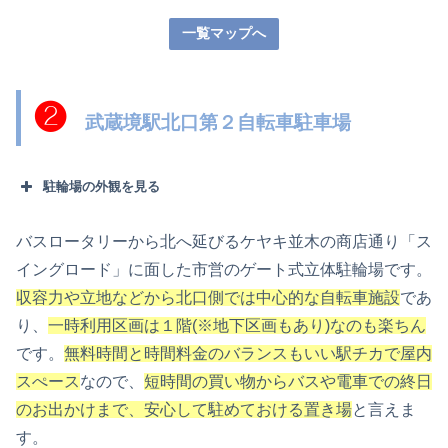
一覧マップへ
❷
武蔵境駅北口第２自転車駐車場
駐輪場の外観を見る
バスロータリーから北へ延びるケヤキ並木の商店通り「ス
イングロード」に面した市営のゲート式立体駐輪場です。
収容力や立地などから北口側では中心的な自転車施設
であ
り、
一時利用区画は１階(※地下区画もあり)なのも楽ちん
です。
無料時間と時間料金のバランスもいい駅チカで屋内
スぺース
なので、
短時間の買い物からバスや電車での終日
のお出かけまで、安心して駐めておける置き場
と言えま
す。