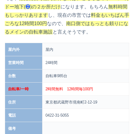
ドー地下(
❷
)の２か所だけ
になります。もちろん
無料時間
もしっかりあります
し、現在の市営では
料金もいちばん手
ごろな12時間100円
なので、
南口側ではもっとも頼りにな
るメインの自転車施設
と言えそうです。
屋内外
屋内
営業時間
24時間
台数
自転車985台
自転車/一時
2時間無料 12時間毎100円
住所
東京都武蔵野市境南町2-12-19
電話
0422-31-5055
備考