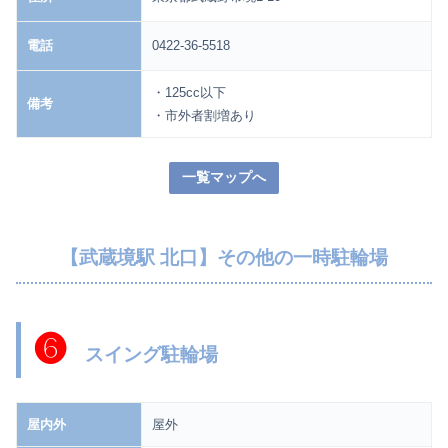
電話
0422-36-5518
・125cc以下
備考
・市外者割増あり
一覧マップへ
【武蔵境駅 北口】その他の一時駐輪場
❻
スイング駐輪場
屋内外
屋外