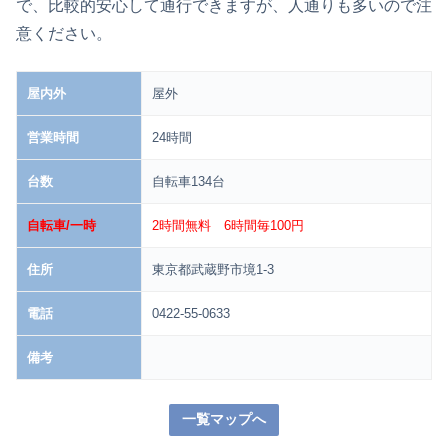
で、比較的安心して通行できますが、人通りも多いので注
意ください。
屋内外
屋外
営業時間
24時間
台数
自転車134台
自転車/一時
2時間無料 6時間毎100円
住所
東京都武蔵野市境1-3
電話
0422-55-0633
備考
一覧マップへ