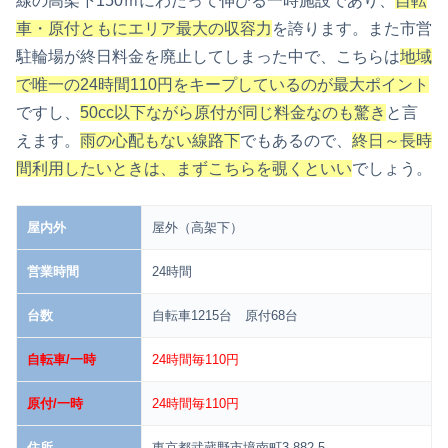
線の高架下150ｍにわたって伸びる一時施設であり、
自転
車・原付ともにエリア最大の収容力
を誇ります。また市営
駐輪場が終日料金を廃止してしまった中で、こちらは
地域
で唯一の24時間110円をキープしているのが最大ポイント
ですし、
50cc以下ながら原付が同じ料金なのも驚き
と言
えます。
雨の心配もない線路下
でもあるので、
終日～長時
間利用したいときは、まずこちらを覗くといい
でしょう。
屋内外
屋外（高架下）
営業時間
24時間
台数
自転車1215台 原付68台
自転車/一時
24時間毎110円
原付/一時
24時間毎110円
住所
東京都武蔵野市境南町3-882-5