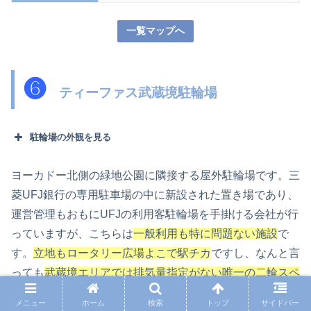
一覧マップへ
❻
ティーファス武蔵境駐輪場
駐輪場の外観を見る
ヨーカドー北側の緑地公園に隣接する屋外駐輪場です。三
菱UFJ銀行の専用駐車場の中に新設された置き場であり、
運営管理もおもにUFJの利用客駐輪場を手掛ける会社が行
っていますが、こちらは
一般利用も特に問題ない施設
で
す。
立地もロータリー広場よこで駅チカ
ですし、なんと言
っても
武蔵境エリアでは排気量指定がない唯一の二輪スペ
ースが３台分
ほどあるのがうれしい点です。
メニュー
ホーム
検索
トップ
サイドバー