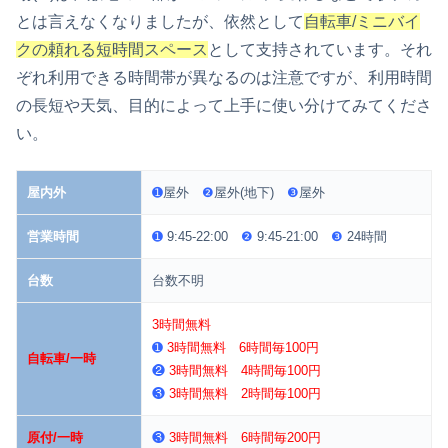
とは言えなくなりましたが、依然として
自転車/ミニバイ
クの頼れる短時間スペース
として支持されています。それ
ぞれ利用できる時間帯が異なるのは注意ですが、利用時間
の長短や天気、目的によって上手に使い分けてみてくださ
い。
屋内外
➊
屋外
❷
屋外(地下)
❸
屋外
営業時間
➊
9:45-22:00
❷
9:45-21:00
❸
24時間
台数
台数不明
3時間無料
➊
3時間無料 6時間毎100円
自転車/一時
❷
3時間無料 4時間毎100円
❸
3時間無料 2時間毎100円
原付/一時
❸
3時間無料 6時間毎200円