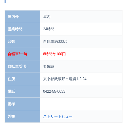
屋内外
屋内
営業時間
24時間
台数
自転車約300台
自転車/一時
8時間毎100円
自転車/定期
要確認
住所
東京都武蔵野市境境1-2-24
電話
0422-55-0633
備考
外観
ストリートビュー