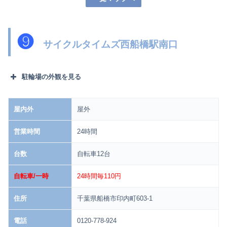
❾
サイクルタイムズ西船橋駅南口
駐輪場の外観を見る
屋内外
屋外
営業時間
24時間
台数
自転車12台
自転車/一時
24時間毎110円
住所
千葉県船橋市印内町603-1
電話
0120-778-924