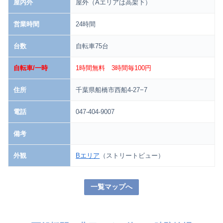
屋内外
屋外（Aエリアは高架下）
営業時間
24時間
台数
自転車75台
自転車/一時
1時間無料 3時間毎100円
住所
千葉県船橋市西船4-27−7
電話
047-404-9007
備考
外観
Bエリア
（ストリートビュー）
一覧マップへ