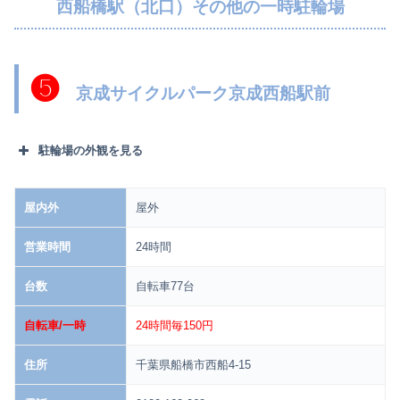
西船橋駅（北口）その他の一時駐輪場
❺
京成サイクルパーク京成西船駅前
駐輪場の外観を見る
屋内外
屋外
営業時間
24時間
台数
自転車77台
自転車/一時
24時間毎150円
住所
千葉県船橋市西船4-15