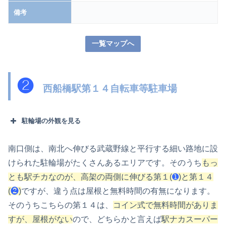
備考
一覧マップへ
❷
西船橋駅第１４自転車等駐車場
駐輪場の外観を見る
南口側は、南北へ伸びる武蔵野線と平行する細い路地に設
けられた駐輪場がたくさんあるエリアです。そのうち
もっ
とも駅チカなのが、高架の両側に伸びる第１(
➊
)と第１４
(
❷
)
ですが、違う点は屋根と無料時間の有無になります。
そのうちこちらの第１４は、
コイン式で無料時間がありま
すが、屋根がない
ので、どちらかと言えば
駅ナカスーパー