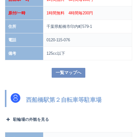
原付/一時
1時間無料 4時間毎200円
住所
千葉県船橋市印内町579-1
電話
0120-115-076
備考
125cc以下
一覧マップへ
❽
西船橋駅第２自転車等駐車場
駐輪場の外観を見る