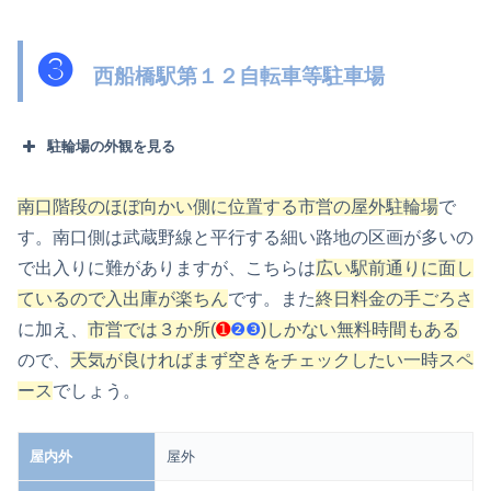
❸
西船橋駅第１２自転車等駐車場
駐輪場の外観を見る
南口階段のほぼ向かい側に位置する市営の屋外駐輪場
で
す。南口側は武蔵野線と平行する細い路地の区画が多いの
で出入りに難がありますが、こちらは
広い駅前通りに面し
ているので入出庫が楽ちん
です。また
終日料金の手ごろさ
に加え、
市営では３か所(
➊
❷❸
)しかない無料時間もある
ので、
天気が良ければまず空きをチェックしたい一時スペ
ース
でしょう。
屋内外
屋外