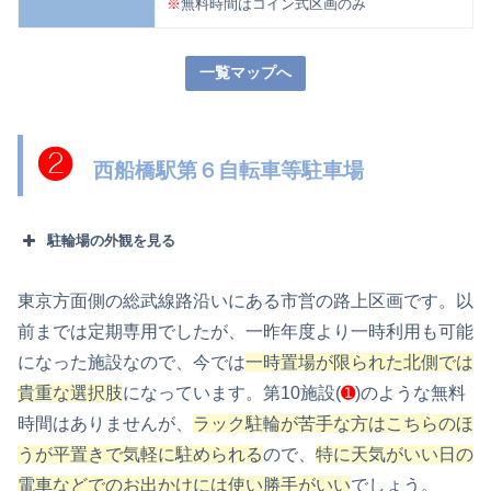
※
無料時間はコイン式区画のみ
一覧マップへ
❷
西船橋駅第６自転車等駐車場
駐輪場の外観を見る
東京方面側の総武線路沿いにある市営の路上区画です。以
前までは定期専用でしたが、一昨年度より一時利用も可能
になった施設なので、今では
一時置場が限られた北側では
貴重な選択肢
になっています。第10施設(
➊
)のような無料
時間はありませんが、
ラック駐輪が苦手な方はこちらのほ
うが平置きで気軽に駐められる
ので、
特に天気がいい日の
電車などでのお出かけには使い勝手がいい
でしょう。