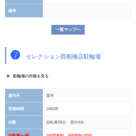
備考
一覧マップへ
❼
セレクション西船橋店駐輪場
駐輪場の外観を見る
屋内外
屋外
営業時間
24時間
台数
自転車58台 原付4台
自転車/一時
1時間無料 6時間毎100円