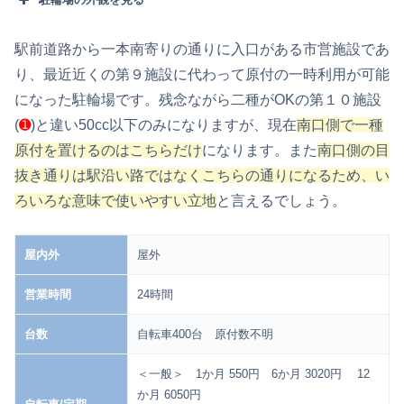
駅前道路から一本南寄りの通りに入口がある市営施設であ
り、最近近くの第９施設に代わって原付の一時利用が可能
になった駐輪場です。残念ながら二種がOKの第１０施設
(
➊
)と違い50cc以下のみになりますが、現在
南口側で一種
原付を置けるのはこちらだけ
になります。また
南口側の目
抜き通りは駅沿い路ではなくこちらの通りになるため、い
ろいろな意味で使いやすい立地
と言えるでしょう。
屋内外
屋外
営業時間
24時間
台数
自転車400台 原付数不明
＜一般＞ 1か月 550円 6か月 3020円 12
か月 6050円