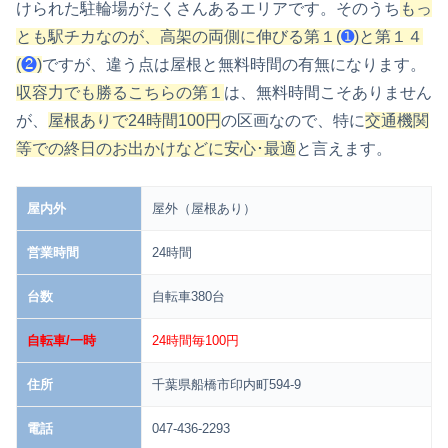
けられた駐輪場がたくさんあるエリアです。そのうち
もっ
とも駅チカなのが、高架の両側に伸びる第１(
➊
)と第１４
(
❷
)
ですが、違う点は屋根と無料時間の有無になります。
収容力でも勝るこちらの第１
は、無料時間こそありません
が、
屋根ありで24時間100円
の区画なので、特に
交通機関
等での終日のお出かけなどに安心･最適
と言えます。
屋内外
屋外（屋根あり）
営業時間
24時間
台数
自転車380台
自転車/一時
24時間毎100円
住所
千葉県船橋市印内町594-9
電話
047-436-2293