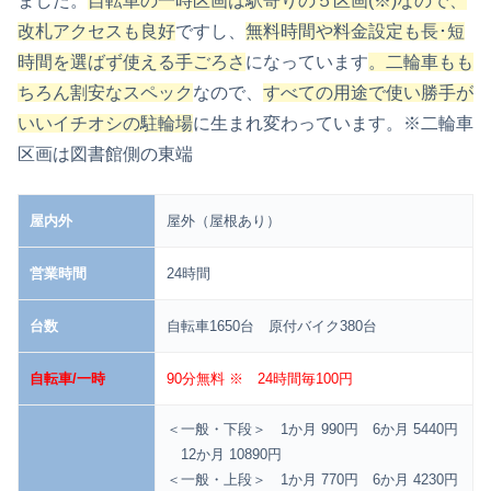
ました。
自転車の一時区画は駅寄りの５区画(※)なので、
改札アクセスも良好
ですし、
無料時間や料金設定も長･短
時間を選ばず使える手ごろさ
になっています
。二輪車もも
ちろん割安なスペック
なので、
すべての用途で使い勝手が
いいイチオシの駐輪場
に生まれ変わっています。
※二輪車
区画は図書館側の東端
屋内外
屋外（屋根あり）
営業時間
24時間
台数
自転車1650台 原付バイク380台
自転車/一時
90分無料 ※ 24時間毎100円
＜一般・下段＞ 1か月 990円 6か月 5440円
12か月 10890円
＜一般・上段＞ 1か月 770円 6か月 4230円