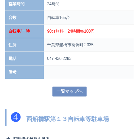
営業時間
24時間
台数
自転車165台
自転車/一時
90分無料 24時間毎100円
住所
千葉県船橋市葛飾町2-335
電話
047-436-2293
備考
一覧マップへ
❹
西船橋駅第１３自転車等駐車場
駐輪場の外観を見る