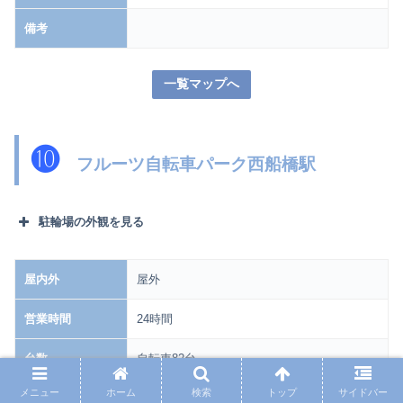
備考
一覧マップへ
❿
フルーツ自転車パーク西船橋駅
駐輪場の外観を見る
屋内外
屋外
営業時間
24時間
台数
自転車82台
メニュー
ホーム
検索
トップ
サイドバー
自転車/一時
24時間毎100円