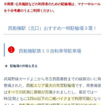
※商業･公共施設などの利用者のための駐輪場は、マナーやルール
を十分考慮のうえご利用ください。
西船橋駅（北口）おすすめ一時駐輪場３選！
➊
西船橋駅第１０自転車等駐車場
駐輪場の外観を見る
武蔵野線ガードよこから市立西図書館までの線路沿いに再
整備された、
西船エリア最大の市営駐輪場
です。再整備後
は
すべての区画に屋根が完備
されましたし、最近では一
時/定期ともに
125cc以下の二種バイクまで利用可能
に
なり