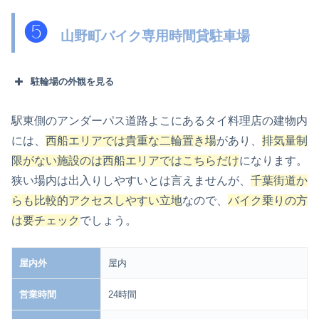
❺
山野町バイク専用時間貸駐車場
駐輪場の外観を見る
駅東側のアンダーパス道路よこにあるタイ料理店の建物内
には、
西船エリアでは貴重な二輪置き場
があり、
排気量制
限がない施設のは西船エリアではこちらだけ
になります。
狭い場内は出入りしやすいとは言えませんが、
千葉街道か
らも比較的アクセスしやすい立地
なので、
バイク乗りの方
は要チェック
でしょう。
屋内外
屋内
営業時間
24時間