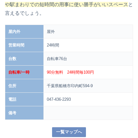
や駅まわりでの短時間の用事に使い勝手がいいスペース
と
言えるでしょう。
屋内外
屋外
営業時間
24時間
台数
自転車76台
自転車/一時
90分無料 24時間毎100円
住所
千葉県船橋市印内町594-9
電話
047-436-2293
備考
一覧マップへ