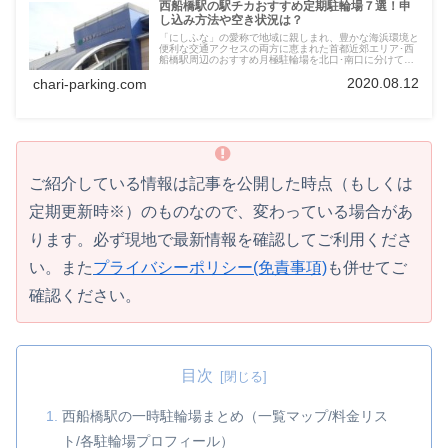
西船橋駅の駅チカおすすめ定期駐輪場７選！申
し込み方法や空き状況は？
「にしふな」の愛称で地域に親しまれ、豊かな海浜環境と
便利な交通アクセスの両方に恵まれた首都近郊エリア･西
船橋駅周辺のおすすめ月極駐輪場を北口･南口に分けて紹
介します。各駐輪場の紹介から料金比較･ワンポイント情
2020.08.12
chari-parking.com
報まで地図や表・写真で分かりやすくお届けしていきます
ので、ぜひ参考にしてみてください。
ご紹介している情報は記事を公開した時点（もしくは
定期更新時※）のものなので、変わっている場合があ
ります。必ず現地で最新情報を確認してご利用くださ
い。また
プライバシーポリシー(免責事項)
も併せてご
確認ください。
目次
西船橋駅の一時駐輪場まとめ（一覧マップ/料金リス
ト/各駐輪場プロフィール）