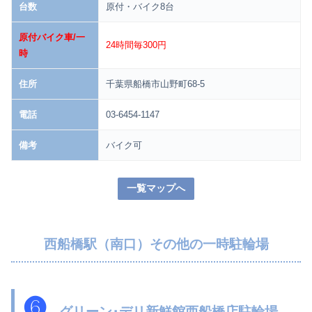
台数
原付・バイク8台
原付バイク車/一
24時間毎300円
時
住所
千葉県船橋市山野町68-5
電話
03-6454-1147
備考
バイク可
一覧マップへ
西船橋駅（南口）その他の一時駐輪場
❻
グリーン･デリ新鮮館西船橋店駐輪場