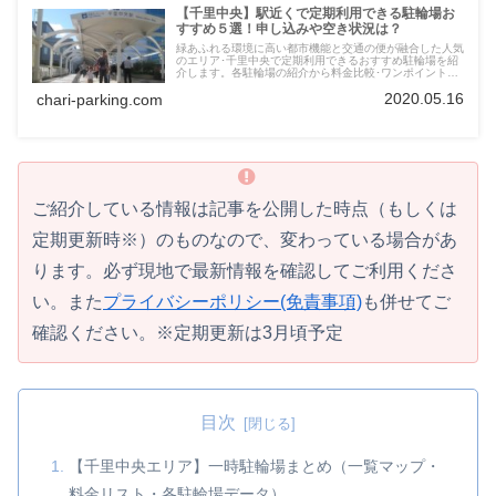
【千里中央】駅近くで定期利用できる駐輪場お
すすめ５選！申し込みや空き状況は？
緑あふれる環境に高い都市機能と交通の便が融合した人気
のエリア･千里中央で定期利用できるおすすめ駐輪場を紹
介します。各駐輪場の紹介から料金比較･ワンポイント情
報まで地図や表・写真で分かりやすくお届けしていきます
2020.05.16
chari-parking.com
ので、ぜひ参考にしてみてください。
ご紹介している情報は記事を公開した時点（もしくは
定期更新時※）のものなので、変わっている場合があ
ります。必ず現地で最新情報を確認してご利用くださ
い。また
プライバシーポリシー(免責事項)
も併せてご
確認ください。※定期更新は3月頃予定
目次
【千里中央エリア】一時駐輪場まとめ（一覧マップ・
料金リスト・各駐輪場データ）