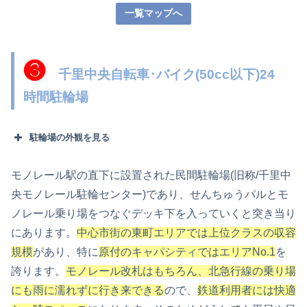
一覧マップへ
❸
千里中央自転車･バイク(50cc以下)24
時間駐輪場
駐輪場の外観を見る
モノレール駅の直下に設置された民間駐輪場(旧称/千里中
央モノレール駐輪センター)であり、せんちゅうパルとモ
ノレール乗り場をつなぐデッキ下を入っていくと突き当り
にあります。
中心市街の東町エリアでは上位クラスの収容
規模
があり、特に
原付のキャパシティではエリアNo.1
を
誇ります。
モノレール改札はもちろん、北急行線の乗り場
にも雨に濡れずに行き来できる
ので、
鉄道利用者には快適