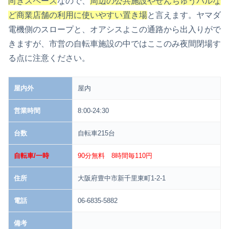
向きスペース
なので、
周辺の公共施設やせんちゅうパルな
ど商業店舗の利用に使いやすい置き場
と言えます。ヤマダ
電機側のスロープと、オアシスよこの通路から出入りがで
きますが、市営の自転車施設の中ではここのみ夜間閉場す
る点に注意ください。
屋内外
屋内
営業時間
8:00-24:30
台数
自転車215台
自転車/一時
90分無料 8時間毎110円
住所
大阪府豊中市新千里東町1-2-1
電話
06-6835-5882
備考