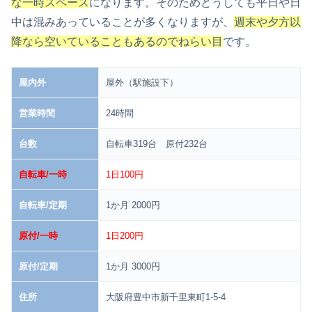
な一時スペース
になります。そのためどうしても平日や日
中は混みあっていることが多くなりますが、
週末や夕方以
降なら空いていることもあるのでねらい目
です。
屋内外
屋外（駅施設下）
営業時間
24時間
台数
自転車319台 原付232台
自転車/一時
1日100円
自転車/定期
1か月 2000円
原付/一時
1日200円
原付/定期
1か月 3000円
住所
大阪府豊中市新千里東町1-5-4