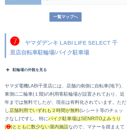
一覧マップへ
❼
ヤマダデンキ LABI LIFE SELECT 千
里店自転車駐輪場/バイク駐車場
駐輪場の外観を見る
ヤマダ電機LABI千里店には、店舗の南側に自転車(地下)、
東側に二輪車(１階)の利用客駐輪場が設置されており、近
年までは無料でしたが、現在は有料化されています。ただ
し
店舗利用でいずれも２時間が無料
(レシート等のチェッ
クなし)ですし、特に
バイク駐車場はSENRITOよみうり
(
❷
)とともに数少ない屋内施設
なので、マナーを踏まえて