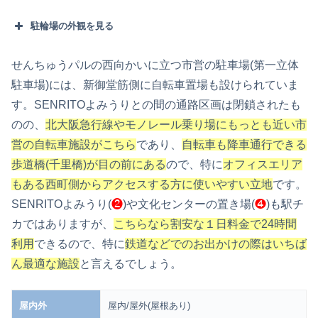
駐輪場の外観を見る
せんちゅうパルの西向かいに立つ市営の駐車場(第一立体
駐車場)には、新御堂筋側に自転車置場も設けられていま
す。SENRITOよみうりとの間の通路区画は閉鎖されたも
のの、
北大阪急行線やモノレール乗り場にもっとも近い市
営の自転車施設がこちら
であり、
自転車も降車通行できる
歩道橋
(
千里橋)が目の前にある
ので、特に
オフィスエリア
もある西町側からアクセスする方に使いやすい立地
です。
SENRITOよみうり(
❷
)や文化センターの置き場(
❹
)も駅チ
カではありますが、
こちらなら
割安な１日料金
で24時間
利用
できるので、特に
鉄道などでの
お出かけの際はいちば
ん最適な施設
と言えるでしょう。
屋内外
屋内/屋外(屋根あり)