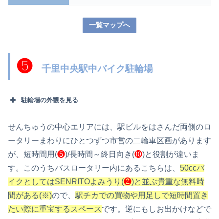
一覧マップへ
❺
千里中央駅中バイク駐輪場
駐輪場の外観を見る
せんちゅうの中心エリアには、駅ビルをはさんだ両側のロ
ータリーまわりにひとつずつ市営の二輪車区画があります
が、短時間用(
❺
)/長時間～終日向き(
❿
)と役割が違いま
す。このうちバスロータリー内にあるこちらは、
50ccバ
イクとしてはSENRITOよみうり(
❷
)と並ぶ貴重な無料時
間がある(※)
ので、
駅チカでの買物や用足しで短時間置き
たい際に重宝するスペース
です。逆にもしお出かけなどで