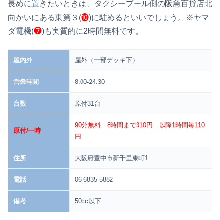
長めに置きたいときは、タクシープール側の阪急百貨店北
向かいにある東第３(
❿
)に駐めるといいでしょう。
※ヤマ
ダ電機(
❼
)も実質的に2時間無料です。
屋内外
屋外（一部デッキ下）
営業時間
8:00-24:30
台数
原付31台
90分無料 8時間まで310円 以降1時間毎110
原付/一時
円
住所
大阪府豊中市新千里東町1
電話
06-6835-5882
備考
50cc以下