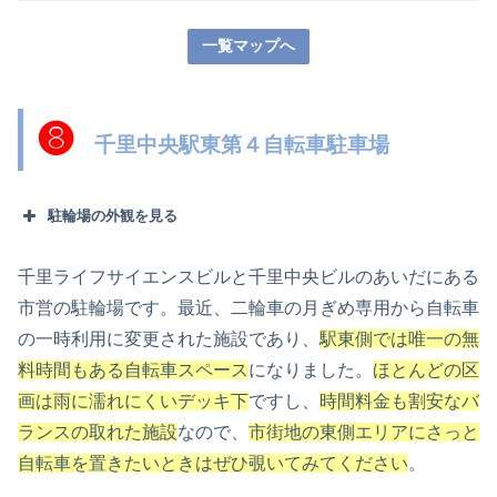
一覧マップへ
❽
千里中央駅東第４自転車駐車場
駐輪場の外観を見る
千里ライフサイエンスビルと千里中央ビルのあいだにある
市営の駐輪場です。最近、二輪車の月ぎめ専用から自転車
の一時利用に変更された施設であり、
駅東側では唯一の無
料時間もある自転車スペース
になりました。
ほとんどの区
画は雨に濡れにくいデッキ下
ですし、
時間料金も割安なバ
ランスの取れた施設
なので、
市街地の東側エリアにさっと
自転車を置きたいときはぜひ覗いてみてください
。