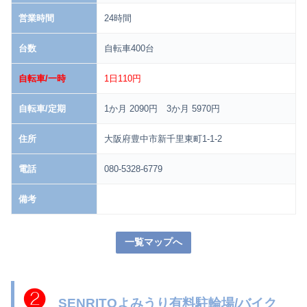
営業時間
24時間
台数
自転車400台
自転車/一時
1日110円
自転車/定期
1か月 2090円 3か月 5970円
住所
大阪府豊中市新千里東町1-1-2
電話
080-5328-6779
備考
一覧マップへ
❷
SENRITOよみうり有料駐輪場/バイク