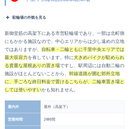
駐輪場の外観を見る
新御堂筋の高架下にある市営駐輪場であり、一部は北町側
にもかかる施設なので、中心エリアからは少し遠めの立地
ではありますが、
自転車・二輪ともに千里中央エリアでは
最大収容力
を有しています。特に
大きめバイクが駐められ
る貴重な屋根ありの置き場
ですし、駅周辺には自動二輪の
施設がほとんどないことから、
幹線道路が囲む郊外立地
に、手ごろな終日料金で置けるこちらが、二輪車置き場と
しては使いやすい
かも知れません。
屋内外
屋外（高架下）
営業時間
24時間