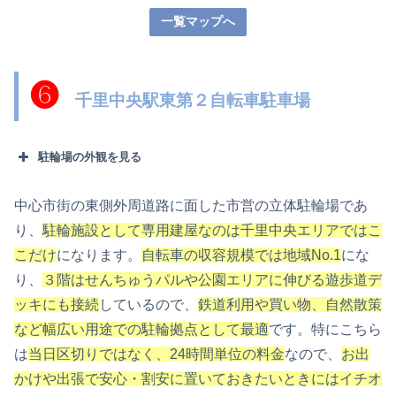
一覧マップへ
❻
千里中央駅東第２自転車駐車場
駐輪場の外観を見る
中心市街の東側外周道路に面した市営の立体駐輪場であ
り、
駐輪施設として専用建屋なのは千里中央エリアではこ
こだけ
になります。
自転車の収容規模では地域No.1
にな
り、
３階はせんちゅうパルや公園エリアに伸びる遊歩道デ
ッキにも接続
しているので、
鉄道利用や買い物、自然散策
など幅広い用途での駐輪拠点として最適
です。特にこちら
は
当日区切りではなく、24時間単位の料金
なので、
お出
かけや出張で安心・割安に置いておきたいときにはイチオ