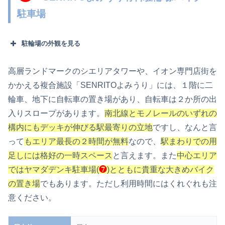
駐車場
駐輪場の外観を見る
高層ランドマークのシエリアタワーや、イオン専門店街を
かかえる複合施設「SENRITOよみうり」には、１階に二
輪車、地下に自転車の置き場があり、自転車は２か所の出
入りスロープがあります。
南北線とモノレールのいずれの
構内にもデッキが伸びる駅最寄りの立地
ですし、なんと言
って
もエリア最長の２時間が無料
なので、
駅まわりでの用
足しには格好の一時スペース
と言えます。また
中心エリア
ではヤマダデンキ駐車場(
❼
)とともに貴重な大きめバイク
の置き場
でもあります。ただし利用時間にはくれぐれも注
意ください。