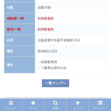
台数
台数不明
自転車/一時
利用客無料
原付/一時
利用客無料
住所
大阪府豊中市新千里東町1-5-1
電話
06-6831-1221
・利用客専用
備考
・二輪車は原付のみ
一覧マップへ
【千里中央エリア】放置禁止区域や撤去場
メニュー
ホーム
検索
トップ
サイドバー