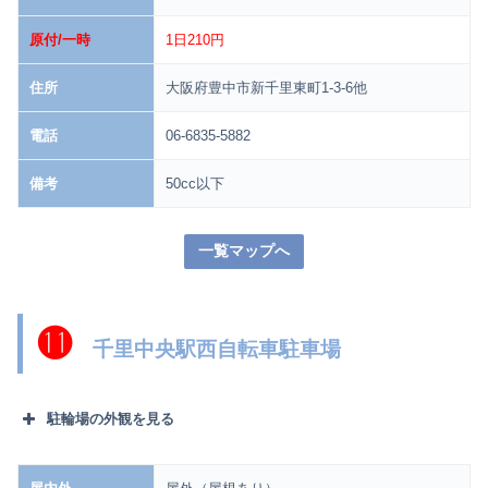
原付/一時
1日210円
住所
大阪府豊中市新千里東町1-3-6他
電話
06-6835-5882
備考
50cc以下
一覧マップへ
⓫
千里中央駅西自転車駐車場
駐輪場の外観を見る