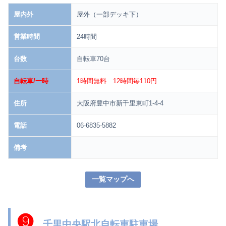
屋内外
屋外（一部デッキ下）
営業時間
24時間
台数
自転車70台
自転車/一時
1時間無料 12時間毎110円
住所
大阪府豊中市新千里東町1-4-4
電話
06-6835-5882
備考
一覧マップへ
❾
千里中央駅北自転車駐車場