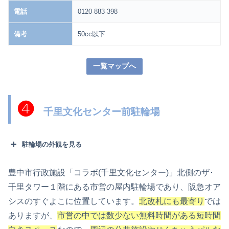
電話
0120-883-398
備考
50cc以下
一覧マップへ
❹
千里文化センター前駐輪場
駐輪場の外観を見る
豊中市行政施設「コラボ(千里文化センター)」北側のザ･
千里タワー１階にある市営の屋内駐輪場であり、阪急オア
シスのすぐよこに位置しています。
北改札にも最寄り
では
ありますが、
市営の中では数少ない無料時間がある短時間