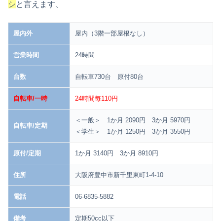
シ
と言えます、
屋内外
屋内（3階一部屋根なし）
営業時間
24時間
台数
自転車730台 原付80台
自転車/一時
24時間毎110円
＜一般＞ 1か月 2090円 3か月 5970円
自転車/定期
＜学生＞ 1か月 1250円 3か月 3550円
原付/定期
1か月 3140円 3か月 8910円
住所
大阪府豊中市新千里東町1-4-10
電話
06-6835-5882
備考
定期50cc以下