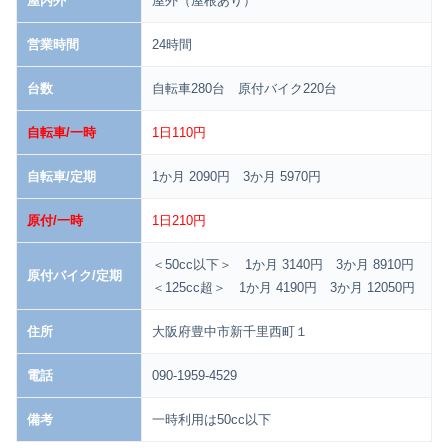
屋内外
屋外（屋根あり）
営業時間
24時間
台数
自転車280台 原付バイク220台
自転車/一時
1日110円
自転車/定期
1か月 2090円 3か月 5970円
原付/一時
1日210円
＜50cc以下＞ 1か月 3140円 3か月 8910円
原付バイク/定期
＜125cc超＞ 1か月 4190円 3か月 12050円
住所
大阪府豊中市新千里西町１
電話
090-1959-4529
備考
一時利用は50cc以下