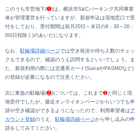
このうち市営地下(
❶
)は、横浜市S&Cパーキング共同事業
体が管理運営を行っていますが、新規申込は現地窓口で受
付をしており、受付期間は前月20日～末日の6：30～20：
00(日祝除く)のあいだになります。
なお、
駐輪場詳細ページ
では空き状況や待ち人数のチェッ
クもできるので、確認のうえ訪問するといいでしょう。ま
た、新規利用の際には交通系カード(SuicaやPASMOなど)
の登録が必要になるので注意ください。
次に東急の駐輪場(
❷
)については、これまで
➊
と同じく現
地受付でしたが、最近オンライオンページからいつでも申
請や空き確認ができるようになったので、利用希望者は
ア
カウント登録
のうえ、
駐輪場詳細ページ
から申し込みの申
請をしてみてください。