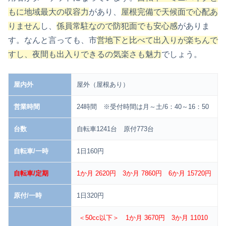
もに地域最大の収容力
があり、
屋根完備で天候面で心配あ
りません
し、
係員常駐なので防犯面でも安心感
がありま
す。なんと言っても、市
営地下と比べて出入りが楽ちんで
すし、夜間も出入りできるの気楽さも魅力
でしょう。
屋内外
屋外（屋根あり）
営業時間
24時間 ※受付時間は月～土/6：40～16：50
台数
自転車1241台 原付773台
自転車/一時
1日160円
自転車/定期
1か月 2620円 3か月 7860円 6か月 15720円
原付/一時
1日320円
＜50cc以下＞ 1か月 3670円 3か月 11010