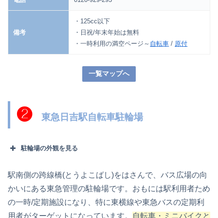
・125cc以下
備考
・日祝/年末年始は無料
・一時利用の満空ページ～
自転車
/
原付
一覧マップへ
❷
東急日吉駅自転車駐輪場
駐輪場の外観を見る
駅南側の跨線橋(とうよこばし)をはさんで、バス広場の向
かいにある東急管理の駐輪場です。おもには駅利用者ため
の一時/定期施設になり、特に東横線や東急バスの定期利
用者がターゲットになっています。
自転車・ミニバイクと