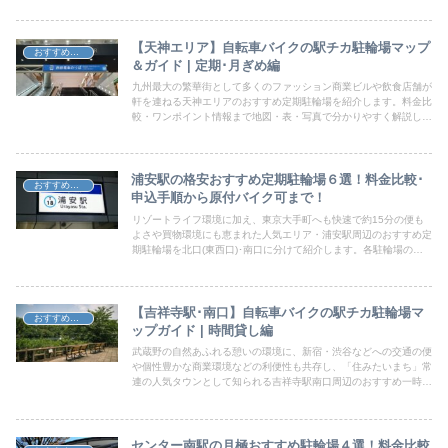
みてください。
【天神エリア】自転車バイクの駅チカ駐輪場マップ
おすすめ駐輪場
＆ガイド | 定期･月ぎめ編
九州最大の繁華街として多くのファッション商業ビルや飲食店舗が
軒を連ねる天神エリアのおすすめ定期駐輪場を紹介します。料金比
較・ワンポイント情報まで地図・表・写真で分かりやすく解説して
いきますので、ぜひ参考にしてみてください。
浦安駅の格安おすすめ定期駐輪場６選！料金比較･
おすすめ駐輪場
申込手順から原付バイク可まで！
リゾートライフ環境に加え、東京大手町へも快速で約15分の便も
よさや買物環境にも恵まれた人気エリア・浦安駅周辺のおすすめ定
期駐輪場を北口(東西口)･南口に分けて紹介します。各駐輪場の紹
介から料金比較･ワンポイント情報まで地図や表・写真で分かりや
すくお届けしていきますので、ぜひ参考にしてみてください。
【吉祥寺駅･南口】自転車バイクの駅チカ駐輪場マ
おすすめ駐輪場
ップガイド | 時間貸し編
武蔵野の自然あふれる憩いの環境に、新宿・渋谷などへの交通の便
や個性豊かな商業環境などの利便性も共存し、「住みたいまち」常
連の人気タウンとして知られる吉祥寺駅南口周辺のおすすめ一時駐
輪場を紹介します。各駐輪場の紹介から料金比較･ワンポイント情
報まで地図や表・写真で分かりやすくお届けしていきますので、ぜ
ひ参考にしてみてください。
センター南駅の月極おすすめ駐輪場４選！料金比較