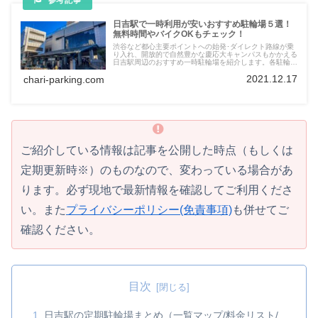
日吉駅で一時利用が安いおすすめ駐輪場５選！
無料時間やバイクOKもチェック！
渋谷など都心主要ポイントへの始発･ダイレクト路線が乗
り入れ、開放的で自然豊かな慶応大キャンパスもかかえる
日吉駅周辺のおすすめ一時駐輪場を紹介します。各駐輪場
の紹介から料金比較･ワンポイント情報まで地図や表・写
2021.12.17
chari-parking.com
真で分かりやすくお届けしていきますので、ぜひ参考にし
てみてください。
ご紹介している情報は記事を公開した時点（もしくは
定期更新時※）のものなので、変わっている場合があ
ります。必ず現地で最新情報を確認してご利用くださ
い。また
プライバシーポリシー(免責事項)
も併せてご
確認ください。
目次
日吉駅の定期駐輪場まとめ（一覧マップ/料金リスト/