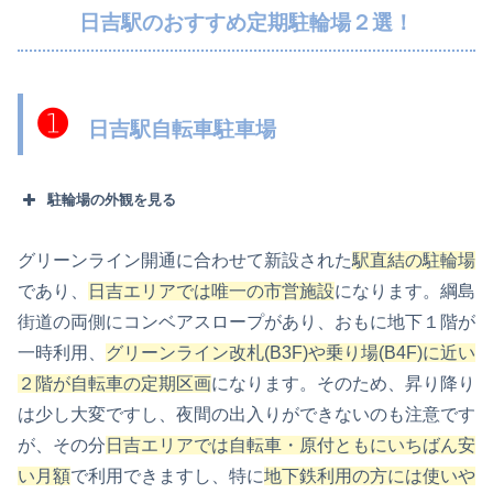
日吉駅のおすすめ定期駐輪場２選！
➊
日吉駅自転車駐車場
駐輪場の外観を見る
グリーンライン開通に合わせて新設された
駅直結の駐輪場
であり、
日吉エリアでは唯一の市営施設
になります。綱島
街道の両側にコンベアスロープがあり、おもに地下１階が
一時利用、
グリーンライン改札(B3F)や乗り場(B4F)に近い
２階が自転車の定期区画
になります。そのため、昇り降り
は少し大変ですし、夜間の出入りができないのも注意です
が、その分
日吉エリアでは自転車・原付ともにいちばん安
い月額
で利用できますし、特に
地下鉄利用の方には使いや