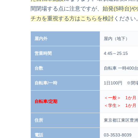
間閉場する点に注意ですが、
始発(5時台)
チカを重視する方はこちらを検討
ください
屋内外
屋内（地下）
営業時間
4:45～25:15
台数
自転車 一時400台
自転車/一時
1日100円 ※閉
＜一般＞ 1か月 2
自転車/定期
＜学生＞ 1か月 1
住所
東京都江東区豊洲2
電話
03-3533-8039