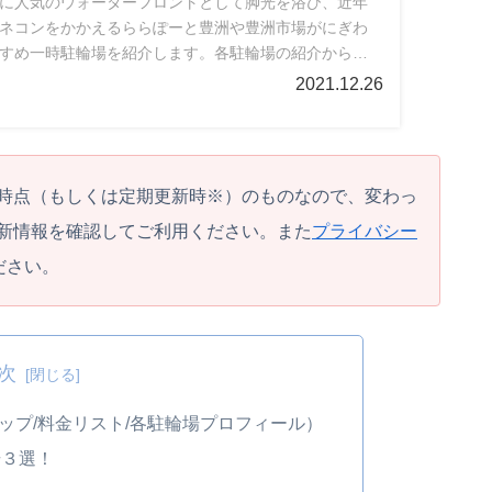
に人気のウォーターフロントとして脚光を浴び、近年
ネコンをかかえるららぽーと豊洲や豊洲市場がにぎわ
すめ一時駐輪場を紹介します。各駐輪場の紹介から料
ト情報まで地図や表・写真で分かりやすくお届けしてい
2021.12.26
考にしてみてください。
時点（もしくは定期更新時※）のものなので、変わっ
新情報を確認してご利用ください。また
プライバシー
ださい。
次
ップ/料金リスト/各駐輪場プロフィール）
場３選！