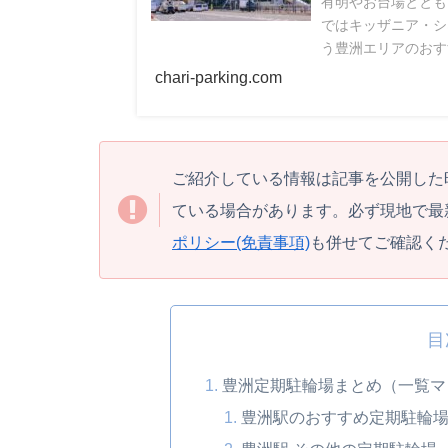
有明やお台場ととも
ではキッザニア・シ
う豊洲エリアのおす
金比較･ワンポイン
chari-parking.com
きますので、ぜひ参
ご紹介している情報は記事を公開した
ている場合があります。必ず現地で最
ポリシー(免責事項)
も併せてご確認く
目
豊洲定期駐輪場まとめ（一覧マ
豊洲駅のおすすめ定期駐輪