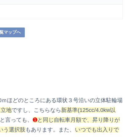
覧マップへ
0ｍほどのところにある環状３号沿いの立体駐輪場
カ立地
ですし、こちらなら
新基準(125cc/4.0kw以
と言っても、
➊
と同じ自転車月額で、昇り降りが
いう選択肢
もあります。また、
いつでも出入りで