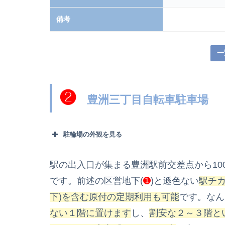
備考
一
❷
豊洲三丁目自転車駐車場
駐輪場の外観を見る
駅の出入口が集まる豊洲駅前交差点から10
です。前述の区営地下(
➊
)と遜色ない
駅チ
下)を含む原付の定期
利用も可能
です。なん
ない１階に置けます
し、
割安な２～３階と