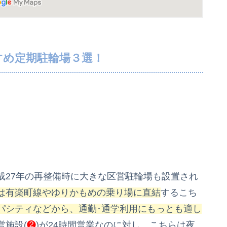
すめ定期駐輪場３選！
成27年の再整備時に大きな区営駐輪場も設置され
は
有楽町線やゆりかもめの乗り場に直結
するこち
パシティなどから、通勤･通学利用にもっとも適し
営施設(
❷
)が24時間営業なのに対し、こちらは夜